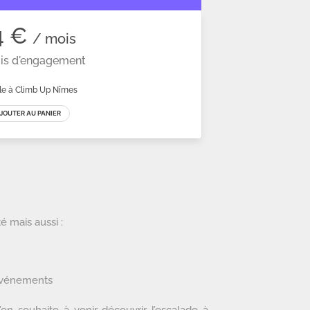
té mais aussi :
 événements
’on souhaite à venir découvrir l’escalade à